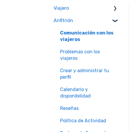
Viajero
Anfitrión
Calidad y Seguridad de
las Experiencias
Comunicación con los
Membresías Worldpackers
viajeros
Preguntas Más
Problemas con los
Frecuentes
viajeros
Dudas sobre Pagos
Crear y administrar tu
perfil
Plan Worldpackers
Academy
Calendario y
disponibilidad
Experiencias
Worldpackers
Reseñas
Nuestras Políticas de
Política de Actividad
Cancelación