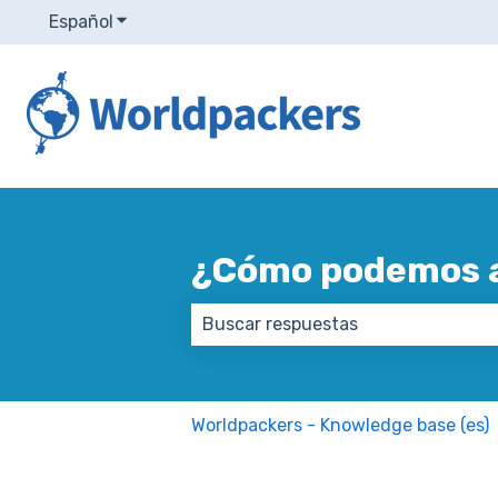
Español
Traducciones de Mostrar submenú de
¿Cómo podemos 
No hay sugerencias porque el ca
Worldpackers - Knowledge base (es)