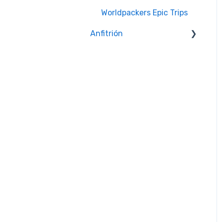
Worldpackers Epic Trips
Anfitrión
Comunicación con los
viajeros
Problemas con los
viajeros
Crear y administrar tu
perfil
Calendario y
disponibilidad
Reseñas
Política de Actividad