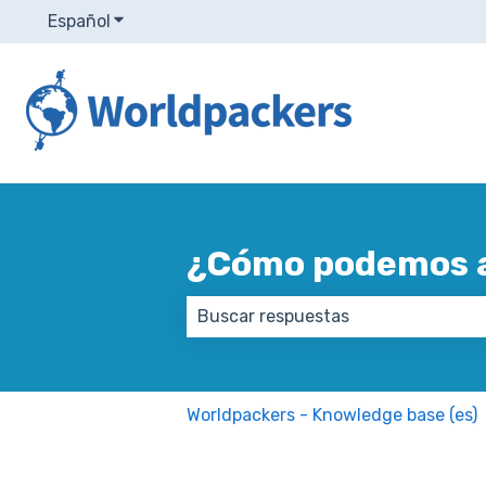
Español
Traducciones de Mostrar submenú de
¿Cómo podemos 
No hay sugerencias porque el ca
Worldpackers - Knowledge base (es)