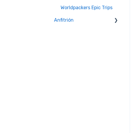
Worldpackers Epic Trips
Anfitrión
Comunicación con los
viajeros
Problemas con los
viajeros
Crear y administrar tu
perfil
Calendario y
disponibilidad
Reseñas
Política de Actividad