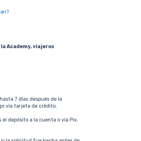
lan?
 la Academy, viajeros
 hasta 7 días después de la
go vía tarjeta de crédito.
l depósito a la cuenta o vía Pix.
 si la solicitud fue hecha antes de