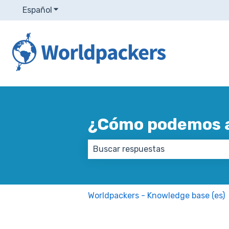
Español
Traducciones de Mostrar submenú de
¿Cómo podemos 
No hay sugerencias porque el ca
Worldpackers - Knowledge base (es)