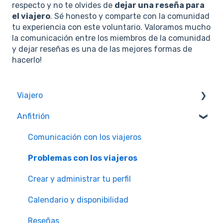
respecto y no te olvides de
dejar una reseña para
el viajero
. Sé honesto y comparte con la comunidad
tu experiencia con este voluntario. Valoramos mucho
la comunicación entre los miembros de la comunidad
y dejar reseñas es una de las mejores formas de
hacerlo!
Viajero
Anfitrión
Calidad y Seguridad de las Experiencias
Membresías Worldpackers
Comunicación con los viajeros
Preguntas Más Frecuentes
Problemas con los viajeros
Dudas sobre Pagos
Crear y administrar tu perfil
Plan Worldpackers Academy
Calendario y disponibilidad
Experiencias Worldpackers
Reseñas