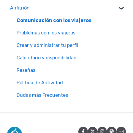
Anfitrión
Calidad y Seguridad de las Experiencias
Membresías Worldpackers
Comunicación con los viajeros
Preguntas Más Frecuentes
Problemas con los viajeros
Dudas sobre Pagos
Crear y administrar tu perfil
Plan Worldpackers Academy
Calendario y disponibilidad
Experiencias Worldpackers
Reseñas
Nuestras Políticas de Cancelación
Política de Actividad
Worldpackers Epic Trips
Dudas más Frecuentes