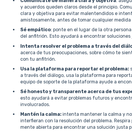
Comunícate de manera clara y objetiva
: asegú
y acuerdos queden claros desde el principio. Comu
clara y objetiva para evitar malentendidos e inten
amistosamente, antes de tomar cualquier medida 
Sé empático
: ponte en el lugar de la otra person
del anfitrión. Esto ayudará a encontrar soluciones
Intenta resolver el problema a través del diál
acerca de tus preocupaciones, sobre cómo te sient
con tu anfitrión.
Usa la plataforma para reportar el problema:
s
a través del diálogo, usa la plataforma para report
equipo de soporte de la plataforma ayude a encont
Sé honesto y transparente
acerca de tus exp
esto ayudará a evitar problemas futuros y encontr
involucrados.
Mantén la calma:
intenta mantener la calma y no
interfieran con la resolución del problema. Respi
mente abierta para encontrar una solución justa p