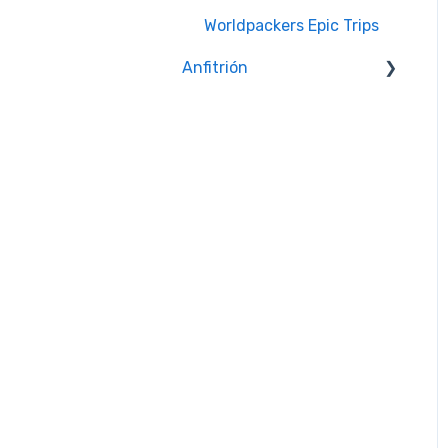
Worldpackers Epic Trips
Anfitrión
Comunicación con los
viajeros
Problemas con los
viajeros
Crear y administrar tu
perfil
Calendario y
disponibilidad
Reseñas
Política de Actividad