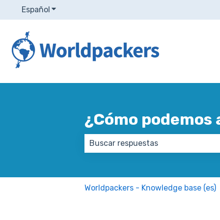
Español
Traducciones de Mostrar submenú de
¿Cómo podemos 
No hay sugerencias porque el ca
Worldpackers - Knowledge base (es)