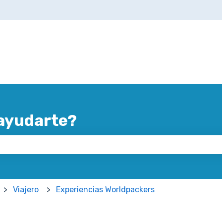
ayudarte?
mpo de búsqueda está vacío.
Viajero
Experiencias Worldpackers