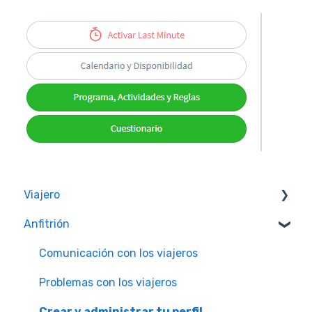
Viajero
Anfitrión
Calidad y Seguridad de las Experiencias
Membresías Worldpackers
Comunicación con los viajeros
Preguntas Más Frecuentes
Problemas con los viajeros
Dudas sobre Pagos
Crear y administrar tu perfil